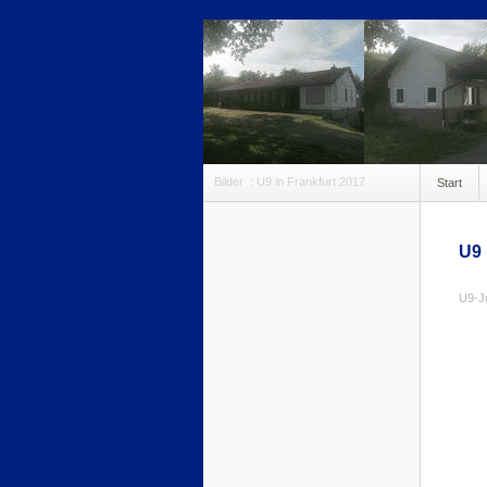
Bilder
:
U9 in Frankfurt 2017
Start
anmeldu
U9
U9-Ju