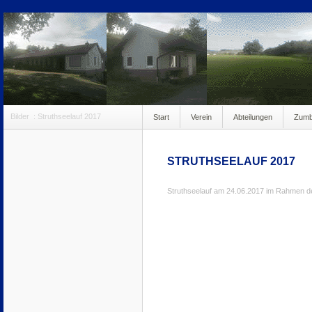
Bilder
:
Struthseelauf 2017
Start
Verein
Abteilungen
Zum
anmeldung100
STRUTHSEELAUF 2017
Struthseelauf am 24.06.2017 im Rahmen 