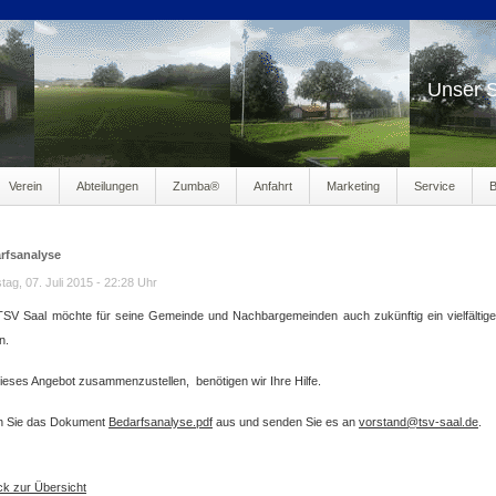
Unser S
Verein
Abteilungen
Zumba®
Anfahrt
Marketing
Service
B
ng100
rfsanalyse
tag, 07. Juli 2015 - 22:28 Uhr
TSV Saal möchte für seine Gemeinde und Nachbargemeinden auch zukünftig ein vielfältige
n.
eses Angebot zusammenzustellen, benötigen wir Ihre Hilfe.
en Sie das Dokument
Bedarfsanalyse.pdf
aus und senden Sie es an
vorstand@tsv-saal.de
.
k zur Übersicht