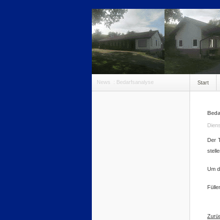
News
:
Bedarfsanalyse
Start
anmeldu
Beda
Diens
Der 
stelle
Um di
Füll
Zurüc