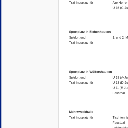
Trainingsplatz für
Alte Herre
U 15 (C-J
Sportplatz in Eichenhausen
Spielort und
1. und 2. 
Trainingsplatz für
Sportplatz in Wülfershausen
Spielort und
U 19 (A-Ju
Trainingsplatz für
U 13 (D-J
U 11 (E-Ju
Faustball
Mehrzweckhalle
Trainingsplatz für
Tischtenni
Faustball
Leichtathle