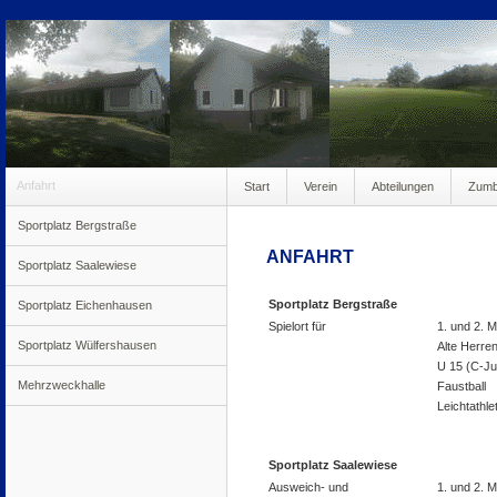
Anfahrt
Start
Verein
Abteilungen
Zum
Sportplatz Bergstraße
anmeldung100
ANFAHRT
Sportplatz Saalewiese
Sportplatz Bergstraße
Sportplatz Eichenhausen
Spielort für
1. und 2. 
Sportplatz Wülfershausen
Alte Herre
U 15 (C-J
Mehrzweckhalle
Faustball
Leichtathlet
Sportplatz Saalewiese
Ausweich- und
1. und 2. 