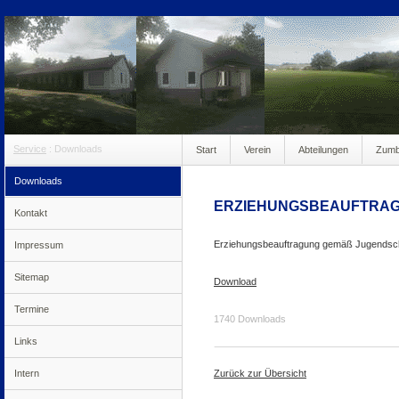
Service
:
Downloads
Start
Verein
Abteilungen
Zum
:
Erziehungsbeauftragung
Downloads
anmeldung100
ERZIEHUNGSBEAUFTRA
Kontakt
Erziehungsbeauftragung gemäß Jugendsch
Impressum
Sitemap
Download
Termine
1740 Downloads
Links
Intern
Zurück zur Übersicht