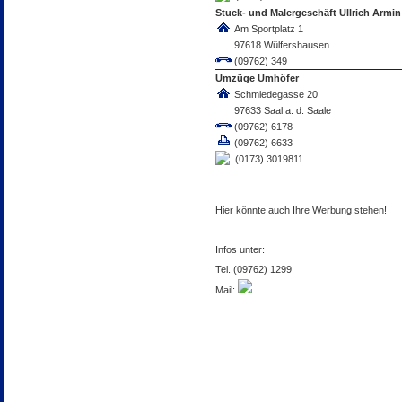
Stuck- und Malergeschäft Ullrich Armin
Am Sportplatz 1
97618 Wülfershausen
(09762) 349
Umzüge Umhöfer
Schmiedegasse 20
97633 Saal a. d. Saale
(09762) 6178
(09762) 6633
(0173) 3019811
Hier könnte auch Ihre Werbung stehen!
Infos unter:
Tel. (09762) 1299
Mail: