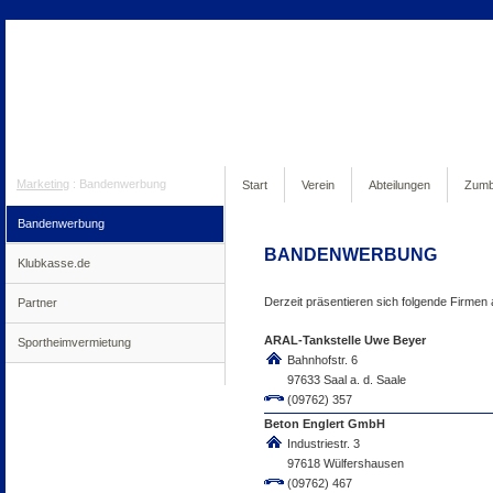
Marketing
:
Bandenwerbung
Start
Verein
Abteilungen
Zum
Bandenwerbung
anmeldung100
BANDENWERBUNG
Klubkasse.de
Derzeit präsentieren sich folgende Firme
Partner
ARAL-Tankstelle Uwe Beyer
Sportheimvermietung
Bahnhofstr. 6
97633 Saal a. d. Saale
(09762) 357
Beton Englert GmbH
Industriestr. 3
97618 Wülfershausen
(09762) 467