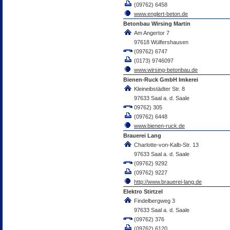
(09762) 6458
www.englert-beton.de
Betonbau Wirsing Martin
Am Angertor 7
97618 Wülfershausen
(09762) 6747
(0173) 9746097
www.wirsing-betonbau.de
Bienen-Ruck GmbH Imkerei
Kleineibstädter Str. 8
97633 Saal a. d. Saale
09762) 305
(09762) 6448
www.bienen-ruck.de
Brauerei Lang
Charlotte-von-Kalb-Str. 13
97633 Saal a. d. Saale
(09762) 9292
(09762) 9227
http://www.brauerei-lang.de
Elektro Stirtzel
Findelbergweg 3
97633 Saal a. d. Saale
(09762) 376
(09762) 6120