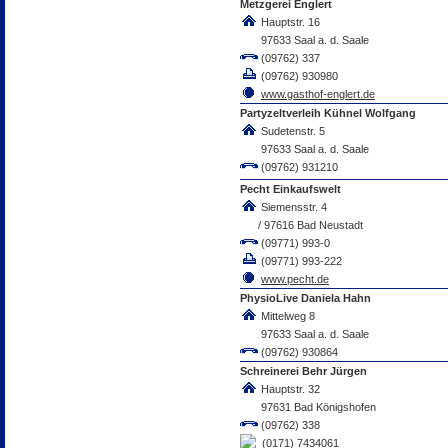
Metzgerei Englert
Hauptstr. 16
97633 Saal a. d. Saale
(09762) 337
(09762) 930980
www.gasthof-englert.de
Partyzeltverleih Kühnel Wolfgang
Sudetenstr. 5
97633 Saal a. d. Saale
(09762) 931210
Pecht Einkaufswelt
Siemensstr. 4
/ 97616 Bad Neustadt
(09771) 993-0
(09771) 993-222
www.pecht.de
PhysioLive Daniela Hahn
Mittelweg 8
97633 Saal a. d. Saale
(09762) 930864
Schreinerei Behr Jürgen
Hauptstr. 32
97631 Bad Königshofen
(09762) 338
(0171) 7434061