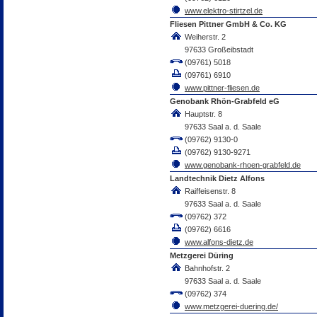
www.elektro-stirtzel.de
Fliesen Pittner GmbH & Co. KG
Weiherstr. 2
97633 Großeibstadt
(09761) 5018
(09761) 6910
www.pittner-fliesen.de
Genobank Rhön-Grabfeld eG
Hauptstr. 8
97633 Saal a. d. Saale
(09762) 9130-0
(09762) 9130-9271
www.genobank-rhoen-grabfeld.de
Landtechnik Dietz Alfons
Raiffeisenstr. 8
97633 Saal a. d. Saale
(09762) 372
(09762) 6616
www.alfons-dietz.de
Metzgerei Düring
Bahnhofstr. 2
97633 Saal a. d. Saale
(09762) 374
www.metzgerei-duering.de/